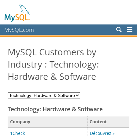
MySQL.com
Produits
MySQL Customers by
Services
Industry : Technology:
Partenaires
Clients
Hardware & Software
Customer Overview
Case Studies
View By:
Industry
Technology: Hardware & Software
Country
Company
Content
Pourquoi MySQL?
1Check
Découvrez »