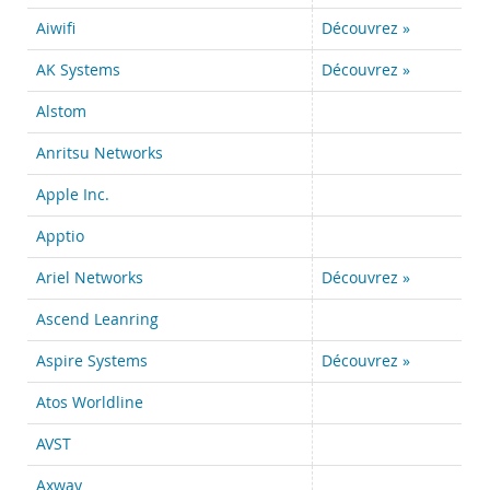
Nouveautés & Evénements
Aiwifi
Découvrez »
Acheter
AK Systems
Découvrez »
Téléchargements
Alstom
Documentation
Anritsu Networks
Zone Développeurs
Apple Inc.
Apptio
Ariel Networks
Découvrez »
Ascend Leanring
Aspire Systems
Découvrez »
Atos Worldline
AVST
Axway