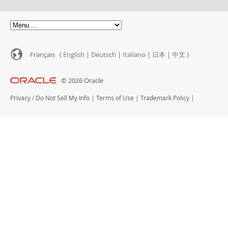
Customer Advisory Board
News Announcements
MySQL Newsletters
Acheter
Français (
English
|
Deutsch
|
Italiano
|
日本
|
中文
)
Téléchargements
© 2026 Oracle
Documentation
Privacy
/
Do Not Sell My Info
|
Terms of Use
|
Trademark Policy
|
Zone Développeurs