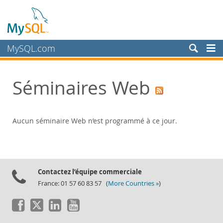
MySQL.com
Produits
Séminaires Web
Services
Partenaires
Clients
Aucun séminaire Web n’est programmé à ce jour.
Pourquoi MySQL?
Nouveautés & Evénements
Live Webinars
Contactez l’équipe commerciale
France: 01 57 60 83 57 (
More Countries »
)
On-Demand Webinars
Events
MySQL Health Check