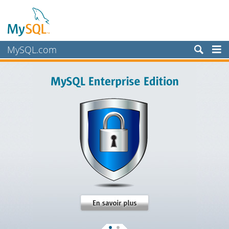
MySQL.com
Produits
Services
Partenaires
Clients
Pourquoi MySQL?
Nouveautés & Evénements
Acheter
Téléchargements
Documentation