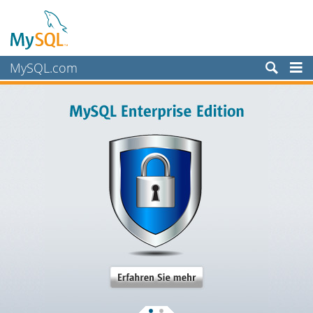
MySQL.com
Produkte
Schulung, Beratung, Support
Partner
Kunden
Warum MySQL?
Neues & Termine
Kaufen
Downloads
Dokumentation