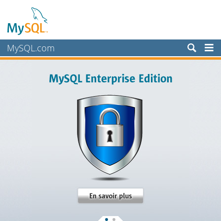
MySQL.com
Produits
Services
Partenaires
Clients
Pourquoi MySQL?
Nouveautés & Evénements
Acheter
Téléchargements
Documentation