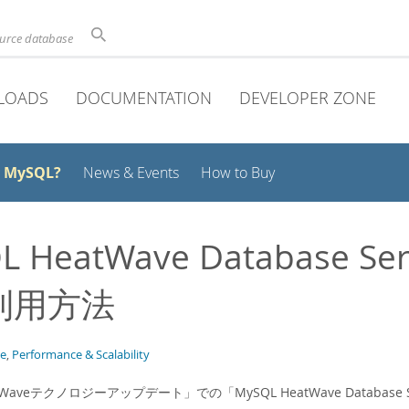
ource database
LOADS
DOCUMENTATION
DEVELOPER ZONE
 MySQL?
News & Events
How to Buy
 HeatWave Database Serv
利用方法
e
,
Performance & Scalability
atWaveテクノロジーアップデート」での「MySQL HeatWave Database 