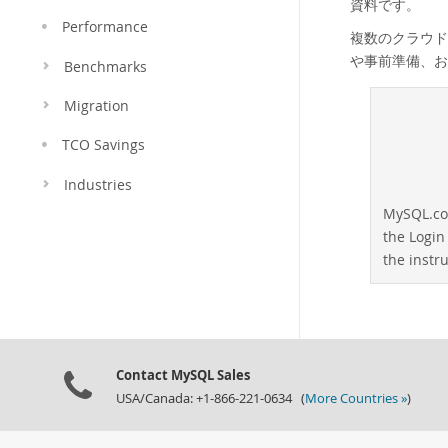
資料です。
Performance
複数のクラウドで
や事前準備、お
Benchmarks
Migration
TCO Savings
Industries
MySQL.com
the Login
the instru
Contact MySQL Sales
USA/Canada: +1-866-221-0634 (
More Countries »
)