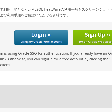
利用可能となったMySQL HeatWaveの利用手順をスクリーンショットと
よび利用手順をご確認いただける資料です。
Login »
Sign Up »
using my Oracle Web account
for an Oracle Web acco
 is using Oracle SSO for authentication. If you already have an Or
 link. Otherwise, you can signup for a free account by clicking the 
ctions.