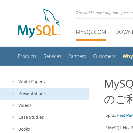
The world's most popular open s
MYSQL.COM
DOWN
Why
Products
Services
Partners
Customers
MySQL
White Papers
Presentations
のご
Videos
Topics:
HeatWav
Case Studies
「MySQL He
Books