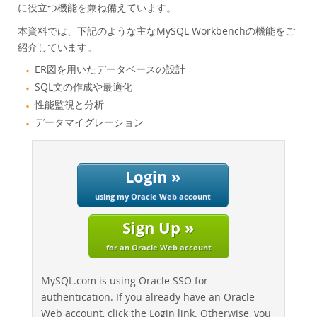
Performance
に役立つ機能を兼ね備えています。
Benchmarks
本資料では、下記のような主なMySQL Workbenchの機能をご
Migration
紹介しています。
TCO Savings
ER図を用いたデータベースの設計
Industries
SQL文の作成や最適化
性能監視と分析
News & Events
データマイグレーション
How to Buy
Downloads
Login »
Documentation
using my Oracle Web account
Developer Zone
Sign Up »
for an Oracle Web account
MySQL.com is using Oracle SSO for
authentication. If you already have an Oracle
Web account, click the Login link. Otherwise, you