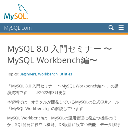
MySQL.com
Products
MySQL 8.0 入門セミナー 〜
Services
MySQL Workbench編〜
Partners
Customers
Topics:
Beginners
,
Workbench
,
Utilities
Why MySQL?
「MySQL 8.0 入門セミナー 〜MySQL Workbench編〜 」の講
White Papers
演資料です。 ※2022年3月更新
Presentations
本資料では、オラクルが開発しているMySQLの公式GUIツール
Videos
「MySQL Workbench」の解説しています。
Case Studies
MySQL Workbenchは、MySQLの運用管理に役立つ機能のほ
Books
か、SQL開発に役立つ機能、DB設計に役立つ機能、データ移行