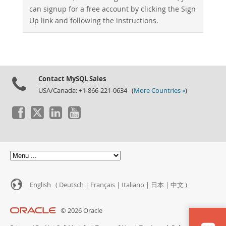
can signup for a free account by clicking the Sign
Up link and following the instructions.
Contact MySQL Sales
USA/Canada: +1-866-221-0634 (
More Countries »
)
English (
Deutsch
|
Français
|
Italiano
|
日本
|
中文
)
© 2026 Oracle