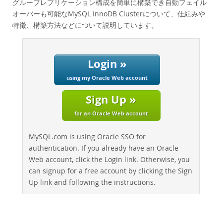
グループレプリケーション構成を簡単に構築でき自動フェイル
Performance
オーバーも可能なMySQL InnoDB Clusterについて、仕組みや
Benchmarks
特徴、構築方法などについて説明しています。
Migration
TCO Savings
Industries
Login »
News & Events
using my Oracle Web account
How to Buy
Sign Up »
Downloads
for an Oracle Web account
Documentation
MySQL.com is using Oracle SSO for
Developer Zone
authentication. If you already have an Oracle
Web account, click the Login link. Otherwise, you
can signup for a free account by clicking the Sign
Up link and following the instructions.