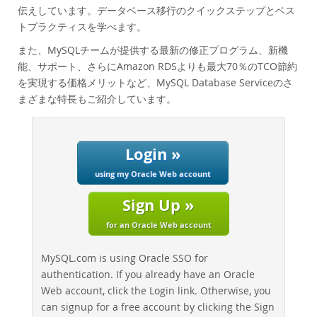
Performance
伝えしています。データベース移行のクイックステップとベス
Benchmarks
トプラクティスを学べます。
Migration
また、MySQLチームが提供する最新の修正プログラム、新機
能、サポート、さらにAmazon RDSよりも最大70％のTCO節約
TCO Savings
を実現する価格メリットなど、MySQL Database Serviceのさ
Industries
まざまな特長もご紹介しています。
News & Events
How to Buy
Login »
Downloads
using my Oracle Web account
Documentation
Sign Up »
Developer Zone
for an Oracle Web account
MySQL.com is using Oracle SSO for
authentication. If you already have an Oracle
Web account, click the Login link. Otherwise, you
can signup for a free account by clicking the Sign