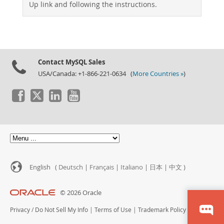
Up link and following the instructions.
Contact MySQL Sales
USA/Canada: +1-866-221-0634 (
More Countries »
)
English (
Deutsch
|
Français
|
Italiano
|
日本
|
中文
)
© 2026 Oracle
Privacy
/
Do Not Sell My Info
|
Terms of Use
|
Trademark Policy
|