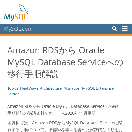
MySQL.com
Products
Amazon RDSから Oracle
Services
MySQL Database Serviceへの
Partners
Customers
移行手順解説
Why MySQL?
Topics:
HeatWave
,
Architecture
,
Migration
,
MySQL Enterprise
White Papers
Edition
Presentations
Amazon RDSから Oracle MySQL Database Serviceへの移行
Videos
手順解説の講演資料です。 ※2020年11月更新
Case Studies
本資料では、Amazon RDSからMySQL Database Serviceに移
Books
行する手順について、準備や考慮点を含めた実践的な手順をお