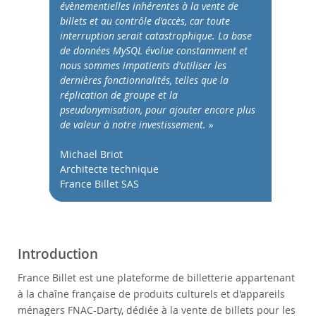
Performance
évènementielles inhérentes à la vente de
billets et au contrôle d'accès, car toute
Benchmarks
interruption serait catastrophique. La base
Migration
de données MySQL évolue constamment et
nous sommes impatients d'utiliser les
TCO Savings
dernières fonctionnalités, telles que la
Industries
réplication de groupe et la
News & Events
pseudonymisation, pour ajouter encore plus
de valeur à notre investissement. »
How to Buy
Michael Briot
Downloads
Architecte technique
Documentation
France Billet SAS
Developer Zone
Introduction
France Billet est une plateforme de billetterie appartenant
à la chaîne française de produits culturels et d'appareils
ménagers FNAC-Darty, dédiée à la vente de billets pour les