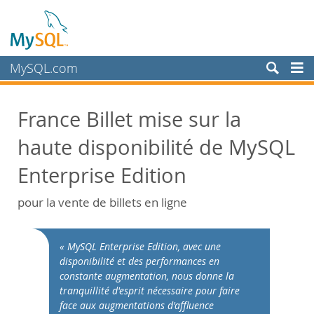
MySQL.com
Products
France Billet mise sur la
Services
haute disponibilité de MySQL
Partners
Customers
Enterprise Edition
Why MySQL?
pour la vente de billets en ligne
White Papers
Presentations
« MySQL Enterprise Edition, avec une
Videos
disponibilité et des performances en
constante augmentation, nous donne la
Case Studies
tranquillité d'esprit nécessaire pour faire
Books
face aux augmentations d'affluence