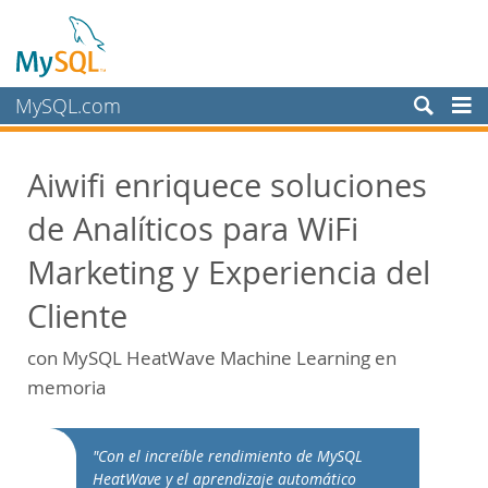
MySQL.com
Products
Aiwifi enriquece soluciones
Services
de Analíticos para WiFi
Partners
Customers
Marketing y Experiencia del
Why MySQL?
Cliente
White Papers
con MySQL HeatWave Machine Learning en
Presentations
memoria
Videos
Case Studies
"Con el increíble rendimiento de MySQL
Books
HeatWave y el aprendizaje automático