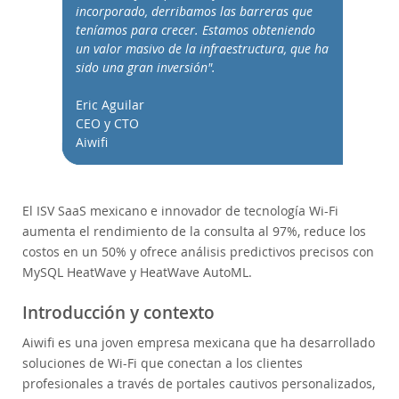
Performance
incorporado, derribamos las barreras que
teníamos para crecer. Estamos obteniendo
Benchmarks
un valor masivo de la infraestructura, que ha
Migration
sido una gran inversión".
TCO Savings
Eric Aguilar
Industries
CEO y CTO
News & Events
Aiwifi
How to Buy
Downloads
El ISV SaaS mexicano e innovador de tecnología Wi-Fi
Documentation
aumenta el rendimiento de la consulta al 97%, reduce los
costos en un 50% y ofrece análisis predictivos precisos con
Developer Zone
MySQL HeatWave y HeatWave AutoML.
Introducción y contexto
Aiwifi es una joven empresa mexicana que ha desarrollado
soluciones de Wi-Fi que conectan a los clientes
profesionales a través de portales cautivos personalizados,