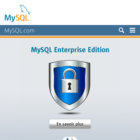
MySQL.com
Produits
Services
Partenaires
Clients
Pourquoi MySQL?
Nouveautés & Evénements
Acheter
Téléchargements
Documentation