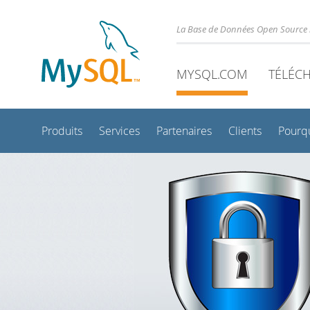
La Base de Données Open Source 
MYSQL.COM
TÉLÉC
Produits
Services
Partenaires
Clients
Pourq