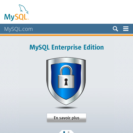
MySQL.com
Produits
Services
Partenaires
Clients
Pourquoi MySQL?
Nouveautés & Evénements
Acheter
Téléchargements
Documentation