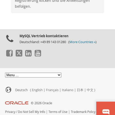
Registrierung klicken und die Anweisungen
befolgen.
MySQL Vertrieb kontaktieren
Deutschland: +49 89 143 01280 (
More Countries »
)
Deutsch (
English
|
Français
|
Italiano
|
日本
|
中文
)
© 2026 Oracle
Privacy
/
Do Not Sell My Info
|
Terms of Use
|
Trademark Policy
|