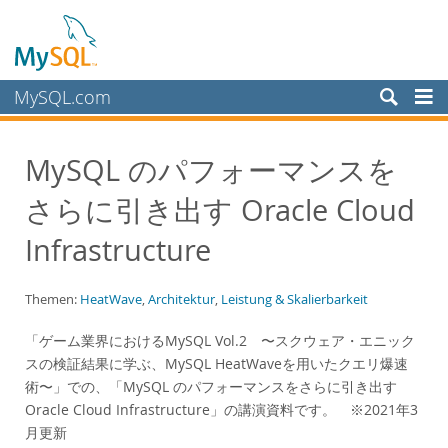
MySQL.com
Produkte
MySQL のパフォーマンスを
Schulung, Beratung, Support
さらに引き出す Oracle Cloud
Partner
Kunden
Infrastructure
Warum MySQL?
Themen:
HeatWave
,
Architektur
,
Leistung & Skalierbarkeit
White Papers
Presentations
「ゲーム業界におけるMySQL Vol.2 〜スクウェア・エニック
スの検証結果に学ぶ、MySQL HeatWaveを用いたクエリ爆速
Videos
術〜」での、「MySQL のパフォーマンスをさらに引き出す
Case Studies
Oracle Cloud Infrastructure」の講演資料です。 ※2021年3
Books
月更新