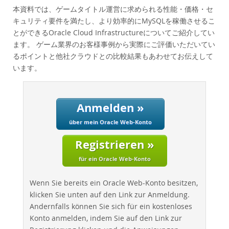
Performance
本資料では、ゲームタイトル運営に求められる性能・価格・セ
Benchmarks
キュリティ要件を満たし、より効率的にMySQLを稼働させるこ
とができるOracle Cloud Infrastructureについてご紹介してい
Migration
ます。 ゲーム業界のお客様事例から実際にご評価いただいてい
TCO Savings
るポイントと他社クラウドとの比較結果もあわせてお伝えして
Industries
います。
Neues & Termine
Kaufen
Anmelden »
Downloads
über mein Oracle Web-Konto
Dokumentation
Registrieren »
Entwickler-Bereich
für ein Oracle Web-Konto
Wenn Sie bereits ein Oracle Web-Konto besitzen,
klicken Sie unten auf den Link zur Anmeldung.
Andernfalls können Sie sich für ein kostenloses
Konto anmelden, indem Sie auf den Link zur