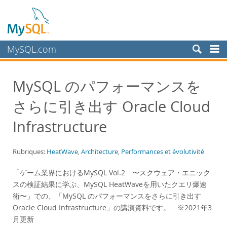
MySQL.com
Produits
MySQL のパフォーマンスを
Services
さらに引き出す Oracle Cloud
Partenaires
Clients
Infrastructure
Pourquoi MySQL?
Rubriques:
HeatWave
,
Architecture
,
Performances et évolutivité
White Papers
Presentations
「ゲーム業界におけるMySQL Vol.2 〜スクウェア・エニック
スの検証結果に学ぶ、MySQL HeatWaveを用いたクエリ爆速
Videos
術〜」での、「MySQL のパフォーマンスをさらに引き出す
Case Studies
Oracle Cloud Infrastructure」の講演資料です。 ※2021年3
Books
月更新