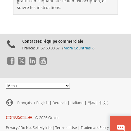
gratuit en cliquant sur le lien d'inscription, et
suivre les instructions.
Contactez l’équipe commerciale
France: 01 57 60 83 57 (
More Countries »
)
Français (
English
|
Deutsch
|
Italiano
|
日本
|
中文
)
© 2026 Oracle
Privacy
/
Do Not Sell My Info
|
Terms of Use
|
Trademark Policy
|