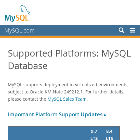
MySQL.com
製品
Supported Platforms: MySQL
サービス
Database
研修コース
認定資格
サポート
MySQL supports deployment in virtualized environments,
サポートプラットフォーム
subject to Oracle KM Note 249212.1. For further details,
MySQL Database
please contact the
MySQL Sales Team
.
Oracle Enterprise Manager
MySQL NDB Cluster
Important Platform Support Updates »
MySQL NDB Cluster Manager
MySQL Workbench
9.7
8.4
Product Compatibility Matrix
LTS
LTS