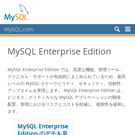
MySQL.com
製品
MySQL Enterprise Edition
MySQL HeatWave
MySQL AI
MySQL Enterprise Edition
MySQL Enterprise Edition では、高度な機能、管理ツール、
データシート(pdf)
テクニカル・サポートが包括的にまとめられているため、最高
技術仕様
レベルの MySQL スケーラビリティ、セキュリティ、信頼性、
アップタイムを実現します。 MySQL Enterprise Edition は、
MySQLデータベース
ビジネス・クリティカルな MySQL アプリケーションの開発、
Enterprise Backup
配置、管理におけるリスクとコストを削減し、複雑性を緩和し
Enterprise Scalability
ます。
Enterprise Stored Programs
Enterprise Authentication
MySQL Enterprise
Enterprise TDE
Edition のデモを見