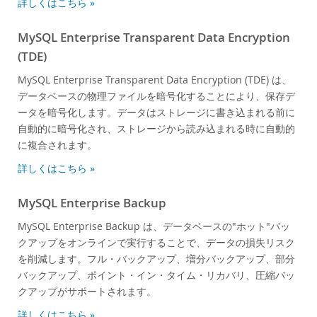
詳しくはこちら »
MySQL Embedded (組み込み/バンドル)
サービス
MySQL Enterprise Transparent Data Encryption
(TDE)
パートナー
MySQL Enterprise Transparent Data Encryption (TDE) は、
お客様
データベースの物理ファイルを暗号化することにより、保存デ
MySQL を選ぶ理由
ータを暗号化します。データはストレージに書き込まれる前に
自動的に暗号化され、ストレージから読み込まれる時に自動的
ニュース & イベント
に複合されます。
ご購入方法
詳しくはこちら »
ダウンロード
MySQL Enterprise Backup
ドキュメント
MySQL Enterprise Backup は、データベースの"ホット"バッ
デベロッパー ゾーン
クアップをオンラインで実行することで、データの損失リスク
を削減します。フル・バックアップ、増分バックアップ、部分
バックアップ、ポイント・イン・タイム・リカバリ、圧縮バッ
クアップがサポートされます。
詳しくはこちら »