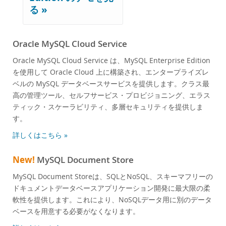
Enterprise Encryption
る »
Enterprise Masking
Enterprise Firewall
Enterprise Audit
Oracle MySQL Cloud Service
Enterprise Telemetry
Oracle MySQL Cloud Service は、MySQL Enterprise Edition
Oracle Enterprise Manager
を使用して Oracle Cloud 上に構築され、エンタープライズレ
DISA STIG
ベルの MySQL データベースサービスを提供します。クラス最
CIS Benchmark
高の管理ツール、セルフサービス・プロビジョニング、エラス
MySQL ドキュメントストア
ティック・スケーラビリティ、多層セキュリティを提供しま
Router
す。
Workbench
詳しくはこちら »
コネクタ
24x7 Support
New!
MySQL Document Store
お客様の言葉
MySQL Document Storeは、SQLとNoSQL、スキーマフリーの
Compare Editions
ドキュメントデータベースアプリケーション開発に最大限の柔
MySQL Standard Edition
軟性を提供します。これにより、NoSQLデータ用に別のデータ
MySQL Classic Edition
ベースを用意する必要がなくなります。
MySQL NDB Cluster CGE