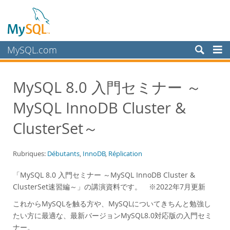
MySQL.com
Produits
MySQL 8.0 入門セミナー ～
Services
MySQL InnoDB Cluster &
Partenaires
Clients
ClusterSet～
Pourquoi MySQL?
Rubriques:
Débutants
,
InnoDB
,
Réplication
White Papers
Presentations
「MySQL 8.0 入門セミナー ～MySQL InnoDB Cluster &
ClusterSet速習編～」の講演資料です。 ※2022年7月更新
Videos
これからMySQLを触る方や、MySQLについてきちんと勉強し
Case Studies
たい方に最適な、最新バージョンMySQL8.0対応版の入門セミ
Books
ナー。