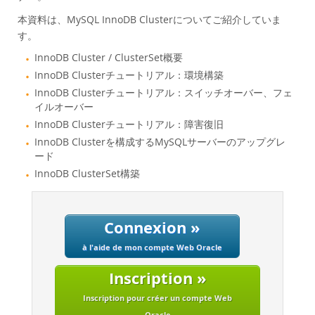
Performance
本資料は、MySQL InnoDB Clusterについてご紹介していま
Benchmarks
す。
Migration
InnoDB Cluster / ClusterSet概要
TCO Savings
InnoDB Clusterチュートリアル：環境構築
Industries
InnoDB Clusterチュートリアル：スイッチオーバー、フェ
イルオーバー
Nouveautés & Evénements
InnoDB Clusterチュートリアル：障害復旧
Acheter
InnoDB Clusterを構成するMySQLサーバーのアップグレ
ード
Téléchargements
InnoDB ClusterSet構築
Documentation
Zone Développeurs
Connexion »
à l'aide de mon compte Web Oracle
Inscription »
Inscription pour créer un compte Web
Oracle