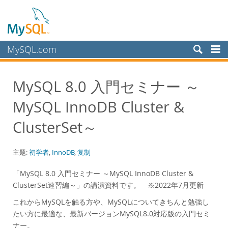
MySQL.com
产品
MySQL 8.0 入門セミナー ～
服务
MySQL InnoDB Cluster &
合作伙伴
客户
ClusterSet～
为何选择 MySQL？
主题:
初学者
,
InnoDB
,
复制
白皮书
演示文稿
「MySQL 8.0 入門セミナー ～MySQL InnoDB Cluster &
ClusterSet速習編～」の講演資料です。 ※2022年7月更新
演示
これからMySQLを触る方や、MySQLについてきちんと勉強し
案例研究
たい方に最適な、最新バージョンMySQL8.0対応版の入門セミ
Books
ナー。