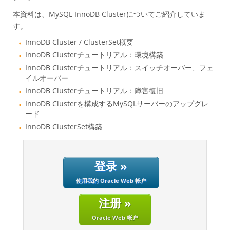
性能
本資料は、MySQL InnoDB Clusterについてご紹介していま
基准测试
す。
迁移
InnoDB Cluster / ClusterSet概要
节省总拥有成本
InnoDB Clusterチュートリアル：環境構築
行业
InnoDB Clusterチュートリアル：スイッチオーバー、フェ
イルオーバー
新闻和活动
InnoDB Clusterチュートリアル：障害復旧
如何购买
InnoDB Clusterを構成するMySQLサーバーのアップグレ
ード
下载
InnoDB ClusterSet構築
文档
开发人员专区
登录 »
使用我的 Oracle Web 帐户
注册 »
Oracle Web 帐户