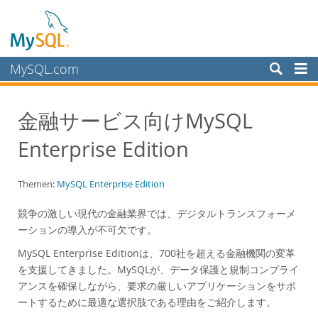
MySQL.com
Produkte
金融サービス向けMySQL
Schulung, Beratung, Support
Enterprise Edition
Partner
Kunden
Themen:
MySQL Enterprise Edition
Warum MySQL?
競争の激しい現代の金融業界では、デジタルトランスフォーメ
White Papers
ーションの導入が不可欠です。
Presentations
MySQL Enterprise Editionは、700社を超える金融機関の変革
Videos
を支援してきました。MySQLが、データ保護と規制コンプライ
Case Studies
アンスを確保しながら、要求の厳しいアプリケーションをサポ
ートするために最適な選択肢である理由をご紹介します。
Books