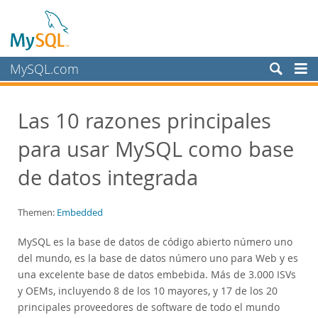
MySQL.com
Produkte
Las 10 razones principales
Schulung, Beratung, Support
para usar MySQL como base
Partner
Kunden
de datos integrada
Warum MySQL?
Themen:
Embedded
White Papers
Presentations
MySQL es la base de datos de código abierto número uno
del mundo, es la base de datos número uno para Web y es
Videos
una excelente base de datos embebida. Más de 3.000 ISVs
Case Studies
y OEMs, incluyendo 8 de los 10 mayores, y 17 de los 20
Books
principales proveedores de software de todo el mundo