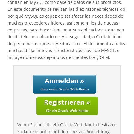
Performance
confían en MySQL como base de datos de sus productos.
En este documento se revisan las diez razones técnicas do
Benchmarks
por qué MySQL es capaz de satisfacer las necesidades de
Migration
muchos proveedores líderes, así como miles de nuevas
TCO Savings
empresas, para hacer funcionar sus aplicaciones, que van
desde telecomunicaciones y la seguridad, a Contabilidad
Industries
de pequeñas empresas y Educación . El documento analiza
Neues & Termine
muchas de las nuevas características clave de MySQL, e
Kaufen
incluye numerosos ejemplos de clientes ISV y OEM.
Downloads
Dokumentation
Anmelden »
Entwickler-Bereich
über mein Oracle Web-Konto
Registrieren »
für ein Oracle Web-Konto
Wenn Sie bereits ein Oracle Web-Konto besitzen,
klicken Sie unten auf den Link zur Anmeldung.