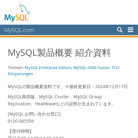
MySQL.com
Produkte
MySQL製品概要 紹介資料
Schulung, Beratung, Support
Partner
Themen:
MySQL Enterprise Edition
,
MySQL NDB Cluster
,
TCO-
Einsparungen
Kunden
Warum MySQL?
MySQLの製品概要資料です。※最終更新日：2024年12月17日
White Papers
MySQL商用版、MySQL Cluster、MySQL Group
Replication、HeatWaveなどの説明が含まれています。
Presentations
Videos
[MySQL お問い合わせ窓口]
0120-065556
Case Studies
【受付時間】
Books