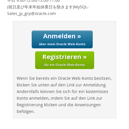
平日 9:00-12:00/13:00-17:00
Performance
(祝日及び年末年始休業日を除きます)MySQL-
Benchmarks
Sales_jp_grp@oracle.com
Migration
TCO Savings
Anmelden »
Industries
Neues & Termine
über mein Oracle Web-Konto
Kaufen
Registrieren »
Downloads
für ein Oracle Web-Konto
Dokumentation
Wenn Sie bereits ein Oracle Web-Konto besitzen,
Entwickler-Bereich
klicken Sie unten auf den Link zur Anmeldung.
Andernfalls können Sie sich für ein kostenloses
Konto anmelden, indem Sie auf den Link zur
Registrierung klicken und die Anweisungen
befolgen.