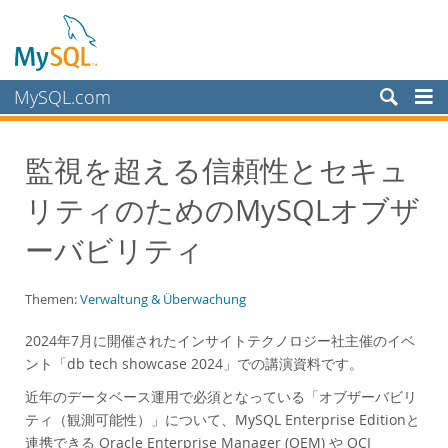
MySQL.com
Produkte
監視を超える信頼性とセキュ
Schulung, Beratung, Support
リティのためのMySQLオブザ
Partner
Kunden
ーバビリティ
Warum MySQL?
Themen:
Verwaltung & Überwachung
White Papers
Presentations
2024年7月に開催されたインサイトテクノロジー社主催のイベ
ント「db tech showcase 2024」での講演資料です。
Videos
近年のデータベース運用で必須となっている「オブザーバビリ
Case Studies
ティ（観測可能性）」について、MySQL Enterprise Editionと
Books
連携できる Oracle Enterprise Manager (OEM) や OCI