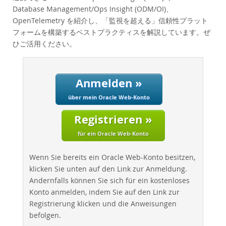
Performance
Database Management/Ops Insight (ODM/OI)、
Benchmarks
OpenTelemetry を紹介し、「監視を超える」信頼性プラット
フォームを構築するベストプラクティスを解説しています。ぜ
Migration
ひご活用ください。
TCO Savings
Industries
Neues & Termine
Anmelden »
Kaufen
über mein Oracle Web-Konto
Downloads
Registrieren »
Dokumentation
für ein Oracle Web-Konto
Entwickler-Bereich
Wenn Sie bereits ein Oracle Web-Konto besitzen,
klicken Sie unten auf den Link zur Anmeldung.
Andernfalls können Sie sich für ein kostenloses
Konto anmelden, indem Sie auf den Link zur
Registrierung klicken und die Anweisungen
befolgen.