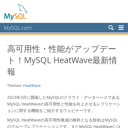
MySQL.com
Produkte
高可用性・性能がアップデー
Schulung, Beratung, Support
ト！MySQL HeatWave最新情
Partner
Kunden
報
Warum MySQL?
Themen:
HeatWave
White Papers
Presentations
2023年3月に開催したMySQLのクラウド・データベースである
MySQL HeatWaveの高可用性と性能を向上させるレプリケーシ
Videos
ョンに関する機能をご紹介するウェビナーです。
Case Studies
MySQL HeatWaveの高可用性構成の根幹となる技術はMySQL
Books
のグループレプリケーションです。またMySQL HeatWaveには