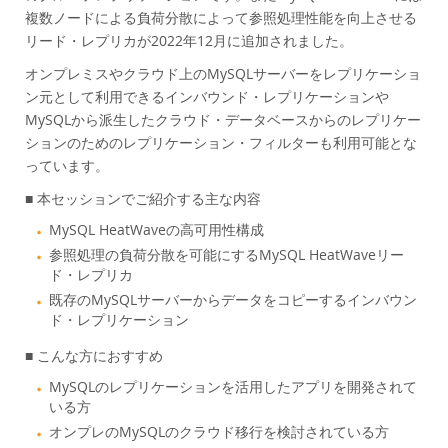
Performance
複数ノードによる負荷分散によって参照処理性能を向上させる
Benchmarks
リード・レプリカが2022年12月に追加されました。
Migration
オンプレミスやクラウド上のMySQLサーバーをレプリケーショ
TCO Savings
ン元として利用できるインバウンド・レプリケーションや
MySQLから派生したクラウド・データベースからのレプリケー
Industries
ションのためのレプリケーション・フィルターも利用可能とな
Neues & Termine
っています。
Kaufen
■ 本セッションでご紹介する主な内容
Downloads
MySQL HeatWaveの高可用性構成
参照処理の負荷分散を可能にするMySQL HeatWaveリー
Dokumentation
ド・レプリカ
Entwickler-Bereich
既存のMySQLサーバーからデータをコピーするインバウン
ド・レプリケーション
■ こんな方におすすめ
MySQLのレプリケーションを活用したアプリを開発されて
いる方
オンプレのMySQLのクラウド移行を検討されている方