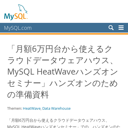
MySQL.com
Produkte
「月額6万円台から使えるク
Schulung, Beratung, Support
ラウドデータウェアハウス、
Partner
Kunden
MySQL HeatWaveハンズオン
Warum MySQL?
セミナー」ハンズオンのため
White Papers
の準備資料
Presentations
Videos
Themen:
HeatWave
,
Data Warehouse
Case Studies
「月額6万円台から使えるクラウドデータウェアハウス、
Books
MySQL HeatWaveハンズオンセミナー」での、ハンズオンのた