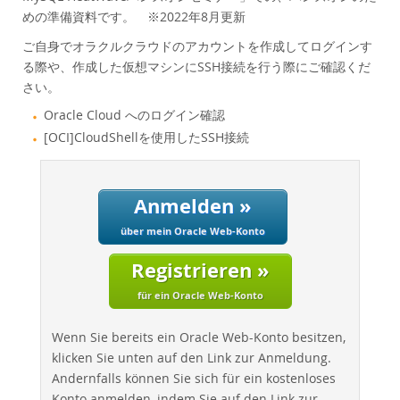
Performance
めの準備資料です。 ※2022年8月更新
Benchmarks
ご自身でオラクルクラウドのアカウントを作成してログインす
Migration
る際や、作成した仮想マシンにSSH接続を行う際にご確認くだ
TCO Savings
さい。
Industries
Oracle Cloud へのログイン確認
Neues & Termine
[OCI]CloudShellを使用したSSH接続
Kaufen
Downloads
Anmelden »
Dokumentation
über mein Oracle Web-Konto
Entwickler-Bereich
Registrieren »
für ein Oracle Web-Konto
Wenn Sie bereits ein Oracle Web-Konto besitzen,
klicken Sie unten auf den Link zur Anmeldung.
Andernfalls können Sie sich für ein kostenloses
Konto anmelden, indem Sie auf den Link zur