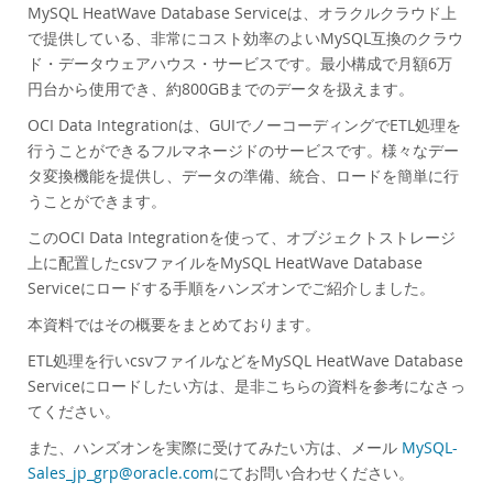
Performance
MySQL HeatWave Database Serviceは、オラクルクラウド上
で提供している、非常にコスト効率のよいMySQL互換のクラウ
Benchmarks
ド・データウェアハウス・サービスです。最小構成で月額6万
Migration
円台から使用でき、約800GBまでのデータを扱えます。
TCO Savings
OCI Data Integrationは、GUIでノーコーディングでETL処理を
Industries
行うことができるフルマネージドのサービスです。様々なデー
Neues & Termine
タ変換機能を提供し、データの準備、統合、ロードを簡単に行
うことができます。
Kaufen
このOCI Data Integrationを使って、オブジェクトストレージ
Downloads
上に配置したcsvファイルをMySQL HeatWave Database
Dokumentation
Serviceにロードする手順をハンズオンでご紹介しました。
Entwickler-Bereich
本資料ではその概要をまとめております。
ETL処理を行いcsvファイルなどをMySQL HeatWave Database
Serviceにロードしたい方は、是非こちらの資料を参考になさっ
てください。
また、ハンズオンを実際に受けてみたい方は、メール
MySQL-
Sales_jp_grp@oracle.com
にてお問い合わせください。