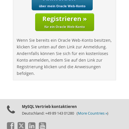
Performance
über mein Oracle Web-Konto
Benchmarks
Registrieren »
Migration
TCO Savings
für ein Oracle Web-Konto
Industries
Wenn Sie bereits ein Oracle Web-Konto besitzen,
Neues & Termine
klicken Sie unten auf den Link zur Anmeldung.
Andernfalls können Sie sich für ein kostenloses
Kaufen
Konto anmelden, indem Sie auf den Link zur
Downloads
Registrierung klicken und die Anweisungen
befolgen.
Dokumentation
Entwickler-Bereich
MySQL Vertrieb kontaktieren
Deutschland: +49 89 143 01280 (
More Countries »
)