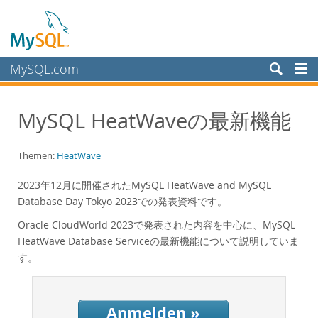
MySQL.com
Produkte
MySQL HeatWaveの最新機能
Schulung, Beratung, Support
Partner
Themen:
HeatWave
Kunden
2023年12月に開催されたMySQL HeatWave and MySQL
Warum MySQL?
Database Day Tokyo 2023での発表資料です。
White Papers
Oracle CloudWorld 2023で発表された内容を中心に、MySQL
Presentations
HeatWave Database Serviceの最新機能について説明していま
す。
Videos
Case Studies
Books
Anmelden »