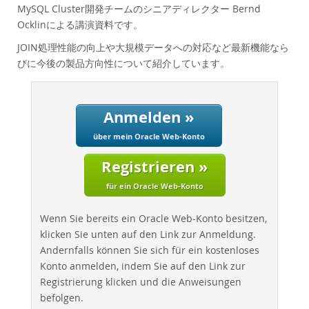
Performance
MySQL Cluster開発チームのシニアディレクター Bernd
Ocklinによる講演資料です。
Benchmarks
Migration
JOIN処理性能の向上や大規模データへの対応など最新機能なら
びに今後の製品方向性について紹介しています。
TCO Savings
Industries
Neues & Termine
Anmelden »
Kaufen
über mein Oracle Web-Konto
Downloads
Registrieren »
Dokumentation
für ein Oracle Web-Konto
Entwickler-Bereich
Wenn Sie bereits ein Oracle Web-Konto besitzen,
klicken Sie unten auf den Link zur Anmeldung.
Andernfalls können Sie sich für ein kostenloses
Konto anmelden, indem Sie auf den Link zur
Registrierung klicken und die Anweisungen
befolgen.