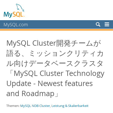
MySQL.com
Produkte
MySQL Cluster開発チームが
Schulung, Beratung, Support
語る、ミッションクリティカ
Partner
Kunden
ル向けデータベースクラスタ
Warum MySQL?
「MySQL Cluster Technology
White Papers
Update - Newest features
Presentations
and Roadmap」
Videos
Case Studies
Themen:
MySQL NDB Cluster
,
Leistung & Skalierbarkeit
Books