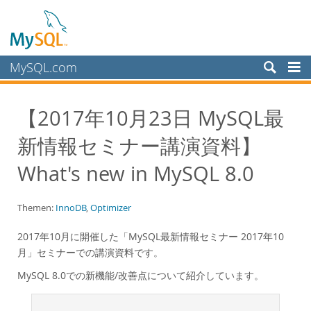
MySQL.com
Produkte
【2017年10月23日 MySQL最
Schulung, Beratung, Support
新情報セミナー講演資料】
Partner
Kunden
What's new in MySQL 8.0
Warum MySQL?
Themen:
InnoDB
,
Optimizer
White Papers
Presentations
2017年10月に開催した「MySQL最新情報セミナー 2017年10
月」セミナーでの講演資料です。
Videos
MySQL 8.0での新機能/改善点について紹介しています。
Case Studies
Books