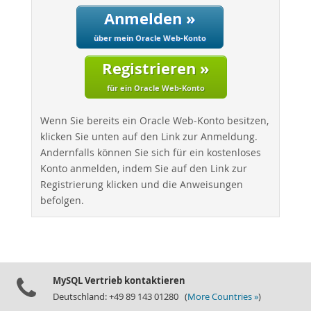
Performance
Anmelden »
Benchmarks
über mein Oracle Web-Konto
Migration
Registrieren »
TCO Savings
Industries
für ein Oracle Web-Konto
Neues & Termine
Wenn Sie bereits ein Oracle Web-Konto besitzen,
Kaufen
klicken Sie unten auf den Link zur Anmeldung.
Andernfalls können Sie sich für ein kostenloses
Downloads
Konto anmelden, indem Sie auf den Link zur
Dokumentation
Registrierung klicken und die Anweisungen
befolgen.
Entwickler-Bereich
MySQL Vertrieb kontaktieren
Deutschland: +49 89 143 01280 (
More Countries »
)