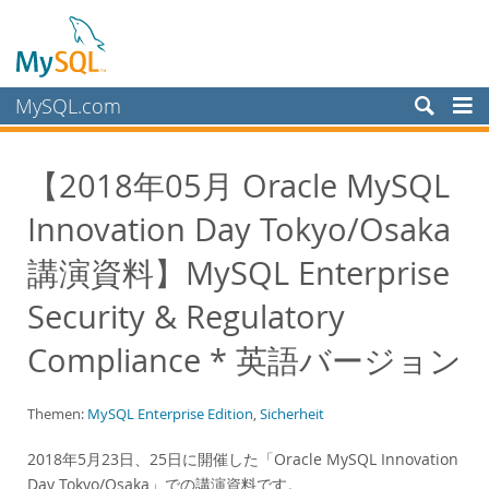
MySQL.com
Produkte
【2018年05月 Oracle MySQL
Schulung, Beratung, Support
Innovation Day Tokyo/Osaka
Partner
Kunden
講演資料】MySQL Enterprise
Warum MySQL?
Security & Regulatory
White Papers
Compliance * 英語バージョン
Presentations
Videos
Themen:
MySQL Enterprise Edition
,
Sicherheit
Case Studies
2018年5月23日、25日に開催した「Oracle MySQL Innovation
Books
Day Tokyo/Osaka」での講演資料です。