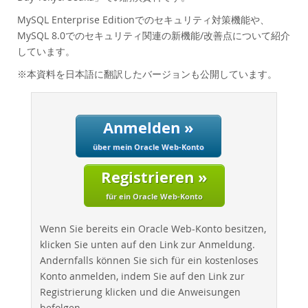
Performance
MySQL Enterprise Editionでのセキュリティ対策機能や、
Benchmarks
MySQL 8.0でのセキュリティ関連の新機能/改善点について紹介
Migration
しています。
TCO Savings
※本資料を日本語に翻訳したバージョンも公開しています。
Industries
Neues & Termine
Anmelden »
Kaufen
über mein Oracle Web-Konto
Downloads
Registrieren »
Dokumentation
für ein Oracle Web-Konto
Entwickler-Bereich
Wenn Sie bereits ein Oracle Web-Konto besitzen,
klicken Sie unten auf den Link zur Anmeldung.
Andernfalls können Sie sich für ein kostenloses
Konto anmelden, indem Sie auf den Link zur
Registrierung klicken und die Anweisungen
befolgen.