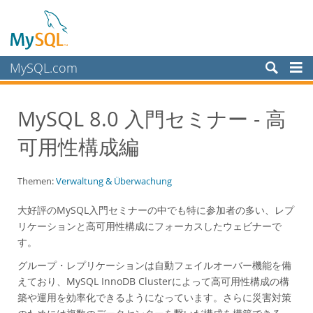
MySQL.com
Produkte
MySQL 8.0 入門セミナー - 高
Schulung, Beratung, Support
可用性構成編
Partner
Kunden
Themen:
Verwaltung & Überwachung
Warum MySQL?
大好評のMySQL入門セミナーの中でも特に参加者の多い、レプ
White Papers
リケーションと高可用性構成にフォーカスしたウェビナーで
Presentations
す。
Videos
グループ・レプリケーションは自動フェイルオーバー機能を備
Case Studies
えており、MySQL InnoDB Clusterによって高可用性構成の構
築や運用を効率化できるようになっています。さらに災害対策
Books