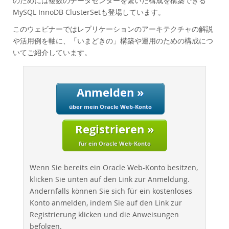
のためには複数のデータセンターを繋いだ構成を構築できる
Performance
MySQL InnoDB ClusterSetも登場しています。
Benchmarks
このウェビナーではレプリケーションのアーキテクチャの解説
Migration
や活用例を軸に、「いまどきの」構築や運用のための構成につ
TCO Savings
いてご紹介しています。
Industries
Neues & Termine
Anmelden »
Kaufen
über mein Oracle Web-Konto
Downloads
Registrieren »
Dokumentation
für ein Oracle Web-Konto
Entwickler-Bereich
Wenn Sie bereits ein Oracle Web-Konto besitzen,
klicken Sie unten auf den Link zur Anmeldung.
Andernfalls können Sie sich für ein kostenloses
Konto anmelden, indem Sie auf den Link zur
Registrierung klicken und die Anweisungen
befolgen.