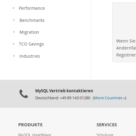
Performance
Benchmarks
Migration
Wenn Sie 
TCO Savings
Andernfal
Registrie
Industries
MySQL Vertrieb kontaktieren
Deutschland: +49 89 143 01280 (
More Countries »
)
PRODUKTE
SERVICES
MySQL HeatWave
Schulung