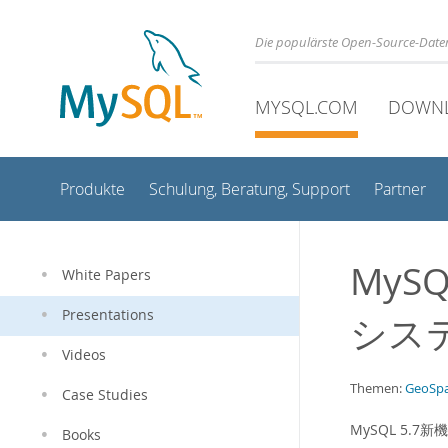
Die populärste Open-Source-Date
MYSQL.COM
DOWN
Produkte
Schulung, Beratung, Support
Partner
MyS
White Papers
Presentations
シス
Videos
Themen:
GeoSpa
Case Studies
MySQL 5.
Books