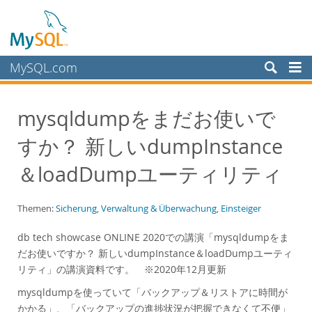
MySQL.com
Produkte
mysqldumpをまだお使いで
Schulung, Beratung, Support
すか？ 新しいdumpInstance
Partner
Kunden
＆loadDumpユーティリティ
Warum MySQL?
Themen:
Sicherung
,
Verwaltung & Überwachung
,
Einsteiger
White Papers
Presentations
db tech showcase ONLINE 2020での講演「mysqldumpをま
だお使いですか？ 新しいdumpInstance＆loadDumpユーティ
Videos
リティ」の講演資料です。 ※2020年12月更新
Case Studies
mysqldumpを使っていて「バックアップ＆リストアに時間が
Books
かかる」、「バックアップの進捗状況が把握できなくて不便」