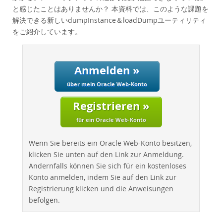
Performance
と感じたことはありませんか？ 本資料では、このような課題を
Benchmarks
解決できる新しいdumpInstance＆loadDumpユーティリティ
をご紹介しています。
Migration
TCO Savings
Industries
Anmelden »
Neues & Termine
über mein Oracle Web-Konto
Kaufen
Registrieren »
Downloads
für ein Oracle Web-Konto
Dokumentation
Wenn Sie bereits ein Oracle Web-Konto besitzen,
Entwickler-Bereich
klicken Sie unten auf den Link zur Anmeldung.
Andernfalls können Sie sich für ein kostenloses
Konto anmelden, indem Sie auf den Link zur
Registrierung klicken und die Anweisungen
befolgen.