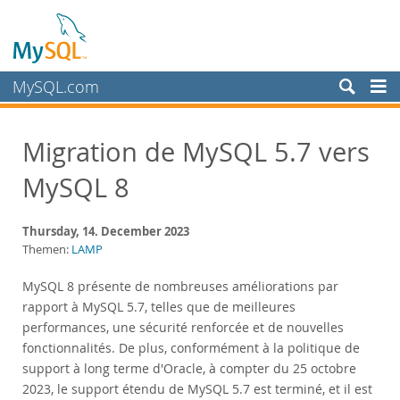
MySQL.com
Produkte
Migration de MySQL 5.7 vers
Schulung, Beratung, Support
MySQL 8
Partner
Kunden
Thursday, 14. December 2023
Warum MySQL?
Themen:
LAMP
Neues & Termine
MySQL 8 présente de nombreuses améliorations par
rapport à MySQL 5.7, telles que de meilleures
Live Webinars
performances, une sécurité renforcée et de nouvelles
On-Demand Webinars
fonctionnalités. De plus, conformément à la politique de
Events
support à long terme d'Oracle, à compter du 25 octobre
MySQL Health Check
2023, le support étendu de MySQL 5.7 est terminé, et il est