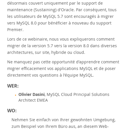
désormais couvert uniquement par le support de
Customer Advisory Board
maintenance (Sustaining) d'Oracle. Par conséquent, tous
News Announcements
les utilisateurs de MySQL 5.7 sont encouragés à migrer
MySQL Newsletters
vers MySQL 8.0 pour bénéficier à nouveau du support
Premier.
Kaufen
Lors de ce webinaire, nous vous expliquerons comment
Downloads
migrer de la version 5.7 vers la version 8.0 dans diverses
Dokumentation
architectures, sur site, hybride ou cloud.
Entwickler-Bereich
Ne manquez pas cette opportunité d'apprendre comment
migrer efficacement vos applications MySQL et de poser
directement vos questions à l'équipe MySQL.
WER:
Olivier Dasini
, MySQL Cloud Principal Solutions
Architect EMEA
WO:
Nehmen Sie einfach von Ihrer gewohnten Umgebung,
zum Beispiel von Ihrem Büro aus, an diesem Web-