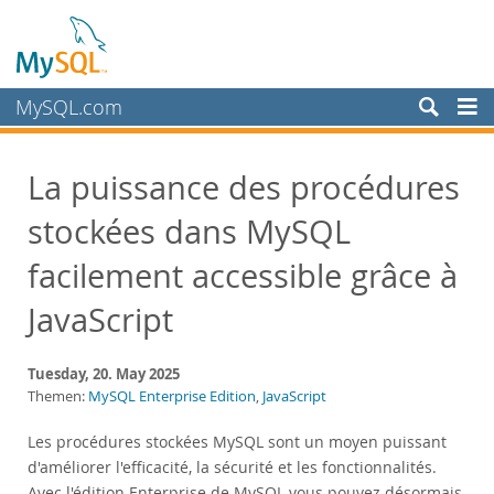
MySQL.com
Produkte
La puissance des procédures
Schulung, Beratung, Support
stockées dans MySQL
Partner
Kunden
facilement accessible grâce à
Warum MySQL?
JavaScript
Neues & Termine
Tuesday, 20. May 2025
Live Webinars
Themen:
MySQL Enterprise Edition
,
JavaScript
On-Demand Webinars
Les procédures stockées MySQL sont un moyen puissant
Events
d'améliorer l'efficacité, la sécurité et les fonctionnalités.
MySQL Health Check
Avec l'édition Enterprise de MySQL vous pouvez désormais