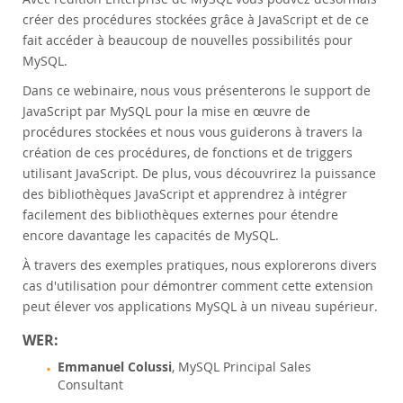
Customer Advisory Board
créer des procédures stockées grâce à JavaScript et de ce
News Announcements
fait accéder à beaucoup de nouvelles possibilités pour
MySQL.
MySQL Newsletters
Dans ce webinaire, nous vous présenterons le support de
Kaufen
JavaScript par MySQL pour la mise en œuvre de
Downloads
procédures stockées et nous vous guiderons à travers la
création de ces procédures, de fonctions et de triggers
Dokumentation
utilisant JavaScript. De plus, vous découvrirez la puissance
Entwickler-Bereich
des bibliothèques JavaScript et apprendrez à intégrer
facilement des bibliothèques externes pour étendre
encore davantage les capacités de MySQL.
À travers des exemples pratiques, nous explorerons divers
cas d'utilisation pour démontrer comment cette extension
peut élever vos applications MySQL à un niveau supérieur.
WER:
Emmanuel Colussi
, MySQL Principal Sales
Consultant