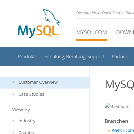
Die populärste Open-Source-Date
MYSQL.COM
DOWN
Produkte
Schulung, Beratung, Support
Partner
MySQ
Customer Overview
Case Studies
View By:
Branchen
Industry
Web: Ecom
Country