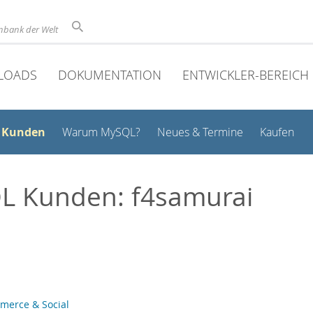
nbank der Welt
LOADS
DOKUMENTATION
ENTWICKLER-BEREICH
Kunden
Warum MySQL?
Neues & Termine
Kaufen
L Kunden: f4samurai
merce & Social