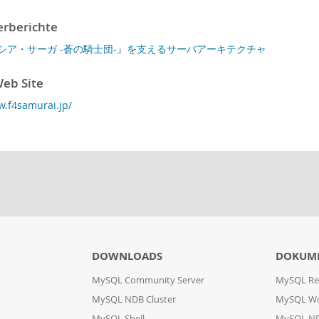
rberichte
シア・サーガ -蒼の騎士団-』を支えるサーバアーキテクチャ
eb Site
w.f4samurai.jp/
DOWNLOADS
DOKUM
MySQL Community Server
MySQL Re
MySQL NDB Cluster
MySQL W
MySQL Shell
MySQL ND