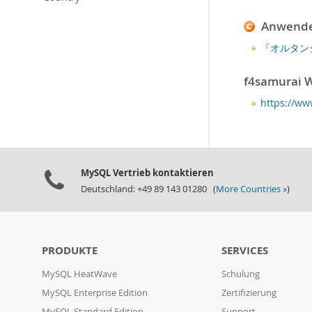
Anwende
『オルタン
f4samurai W
https://ww
MySQL Vertrieb kontaktieren
Deutschland: +49 89 143 01280 (
More Countries »
)
PRODUKTE
SERVICES
MySQL HeatWave
Schulung
MySQL Enterprise Edition
Zertifizierung
MySQL Standard Edition
Support