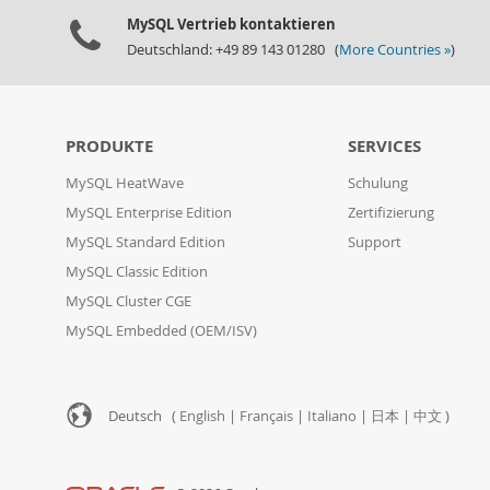
MySQL Vertrieb kontaktieren
Deutschland: +49 89 143 01280 (
More Countries »
)
PRODUKTE
SERVICES
MySQL HeatWave
Schulung
MySQL Enterprise Edition
Zertifizierung
MySQL Standard Edition
Support
MySQL Classic Edition
MySQL Cluster CGE
MySQL Embedded (OEM/ISV)
Deutsch (
English
|
Français
|
Italiano
|
日本
|
中文
)