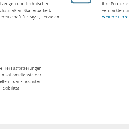
rkzeugen und technischen
ihre Produkte
chstmaß an Skalierbarkeit,
vermarkten un
bereitschaft für MySQL erzielen
Weitere Einze
ue Herausforderungen
unikationsdienste der
llen - dank höchster
lexibilität.