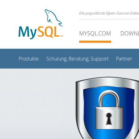
Die populärste Open-Source-Date
MYSQL.COM
DOWN
Produkte
Schulung, Beratung, Support
Partner