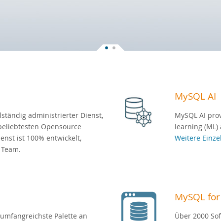
MySQL AI
ständig administrierter Dienst,
MySQL AI prov
beliebtesten Opensource
learning (ML) 
enst ist 100% entwickelt,
Weitere Einze
 Team.
MySQL for
 umfangreichste Palette an
Über 2000 So