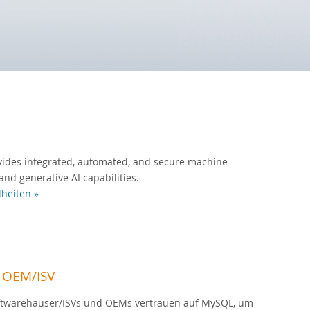
ides integrated, automated, and secure machine
and generative AI capabilities.
lheiten »
 OEM/ISV
ftwarehäuser/ISVs und OEMs vertrauen auf MySQL, um