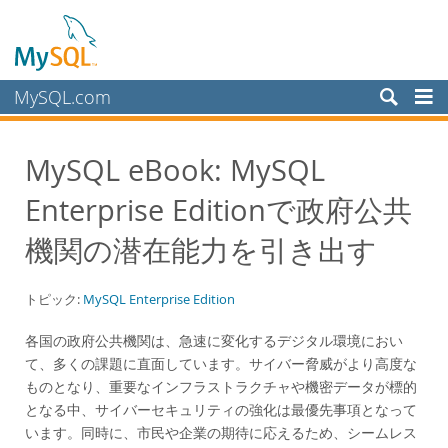
MySQL.com
製品
MySQL eBook: MySQL
サービス
Enterprise Editionで政府公共
パートナー
お客様
機関の潜在能力を引き出す
MySQL を選ぶ理由
トピック:
MySQL Enterprise Edition
ホワイトペーパー
導入事例
各国の政府公共機関は、急速に変化するデジタル環境におい
て、多くの課題に直面しています。サイバー脅威がより高度な
Books
ものとなり、重要なインフラストラクチャや機密データが標的
パフォーマンス
となる中、サイバーセキュリティの強化は最優先事項となって
ベンチマーク
います。同時に、市民や企業の期待に応えるため、シームレス