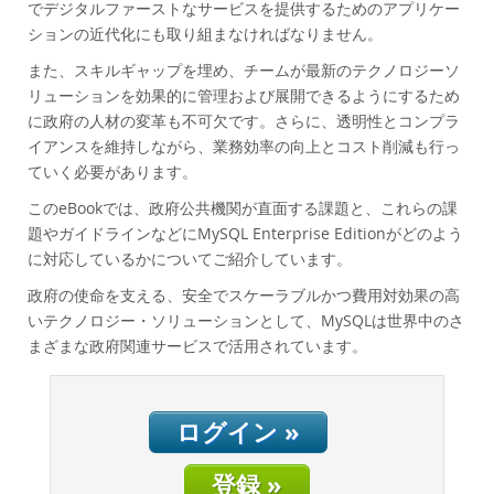
データベースの移行
でデジタルファーストなサービスを提供するためのアプリケー
ションの近代化にも取り組まなければなりません。
総所有コスト(TCO)計算ツール
また、スキルギャップを埋め、チームが最新のテクノロジーソ
通信
リューションを効果的に管理および展開できるようにするため
金融サービス
に政府の人材の変革も不可欠です。さらに、透明性とコンプラ
政府
イアンスを維持しながら、業務効率の向上とコスト削減も行っ
ニュース & イベント
ていく必要があります。
このeBookでは、政府公共機関が直面する課題と、これらの課
ご購入方法
題やガイドラインなどにMySQL Enterprise Editionがどのよう
ダウンロード
に対応しているかについてご紹介しています。
ドキュメント
政府の使命を支える、安全でスケーラブルかつ費用対効果の高
いテクノロジー・ソリューションとして、MySQLは世界中のさ
デベロッパー ゾーン
まざまな政府関連サービスで活用されています。
ログイン »
登録 »