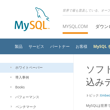
世界で最も普及している、オー
MYSQL.COM
ダウン
MySQL
製品
サービス
パートナー
お客様
ソフ
ホワイトペーパー
導入事例
込み
Books
トピック:
Embe
パフォーマンス
MySQLは世
ベンチマーク