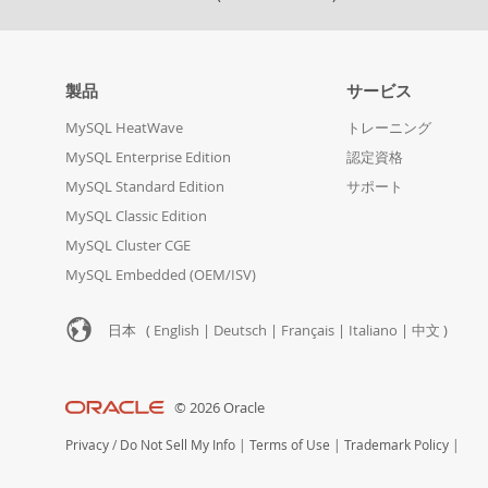
製品
サービス
MySQL HeatWave
トレーニング
MySQL Enterprise Edition
認定資格
MySQL Standard Edition
サポート
MySQL Classic Edition
MySQL Cluster CGE
MySQL Embedded (OEM/ISV)
日本 (
English
|
Deutsch
|
Français
|
Italiano
|
中文
)
© 2026 Oracle
Privacy
/
Do Not Sell My Info
|
Terms of Use
|
Trademark Policy
|