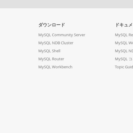
ダウンロード
ドキュメ
MySQL Community Server
MySQL Re
MySQL NDB Cluster
MySQL W
MySQL Shell
MySQL ND
MySQL Router
MySQL 
MySQL Workbench
Topic Gui