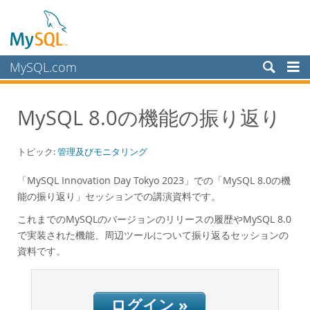
MySQL.com
製品
MySQL 8.0の機能の振り返り
サービス
パートナー
トピック:
管理及びモニタリング
お客様
「MySQL Innovation Day Tokyo 2023」での「MySQL 8.0の機
MySQL を選ぶ理由
能の振り返り」セッションでの講演資料です。
ホワイトペーパー
これまでのMySQLのバージョンのリリースの履歴やMySQL 8.0
導入事例
で実装された機能、周辺ツールについて振り返るセッションの
資料です。
Books
パフォーマンス
ベンチマーク
ログイン »