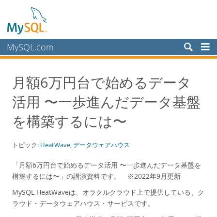
MySQL.com
製品
月額6万円台で始めるデータ
サービス
活用 〜一歩進んだデータ基盤
パートナー
お客様
を構築するには〜
MySQL を選ぶ理由
トピック:
HeatWave
,
データウェアハウス
ホワイトペーパー
導入事例
「月額6万円台で始めるデータ活用 〜一歩進んだデータ基盤を
構築するには〜」の講演資料です。 ※2022年9月更新
Books
MySQL HeatWaveは、オラクルクラウド上で提供している、ク
パフォーマンス
ラウド・データウェアハウス・サービスです。
ベンチマーク