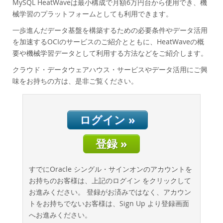
MySQL HeatWaveは最小構成で月額6万円台から使用でき、機
データベースの移行
械学習のプラットフォームとしても利用できます。
総所有コスト(TCO)計算ツール
一歩進んだデータ基盤を構築するための必要条件やデータ活用
通信
を加速するOCIのサービスのご紹介とともに、HeatWaveの概
金融サービス
要や機械学習データとして利用する方法などをご紹介します。
政府
クラウド・データウェアハウス・サービスやデータ活用にご興
ニュース & イベント
味をお持ちの方は、是非ご覧ください。
ご購入方法
ダウンロード
ログイン »
ドキュメント
登録 »
デベロッパー ゾーン
すでにOracle シングル・サインオンのアカウントを
お持ちのお客様は、上記のログイン をクリックして
お進みください。 登録がお済みではなく、アカウン
トをお持ちでないお客様は、Sign Up より登録画面
へお進みください。