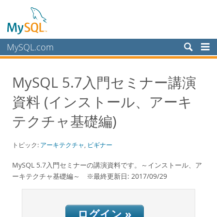
MySQL.com
製品
MySQL 5.7入門セミナー講演
サービス
資料 (インストール、アーキ
パートナー
お客様
テクチャ基礎編)
MySQL を選ぶ理由
トピック:
アーキテクチャ
,
ビギナー
ホワイトペーパー
導入事例
MySQL 5.7入門セミナーの講演資料です。～インストール、ア
ーキテクチャ基礎編～ ※最終更新日: 2017/09/29
Books
パフォーマンス
ベンチマーク
ログイン »