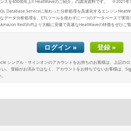
スを400倍向上!! HeatWaveのご紹介」の講演資料です。 ※2021年
QL Database Serviceに加わった分析処理を高速化するエンジンH
なデータ分析処理を、ETLツールを使わずに一つのデータベースで実
SやAmazon RedShiftより大幅に安価で高速なHeatWaveの特徴をぜひ
ログイン »
登録 »
acle シングル・サインオンのアカウントをお持ちのお客様は、上記の
い。 登録がお済みではなく、アカウントをお持ちでないお客様は、Sign
い。