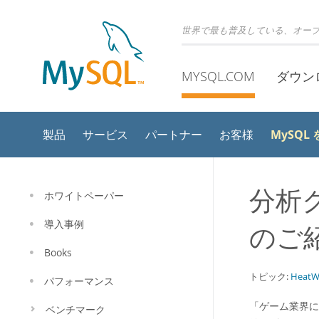
世界で最も普及している、オー
MYSQL.COM
ダウン
MySQL
製品
サービス
パートナー
お客様
分析ク
ホワイトペーパー
導入事例
のご
Books
トピック:
HeatW
パフォーマンス
「ゲーム業界にお
ベンチマーク