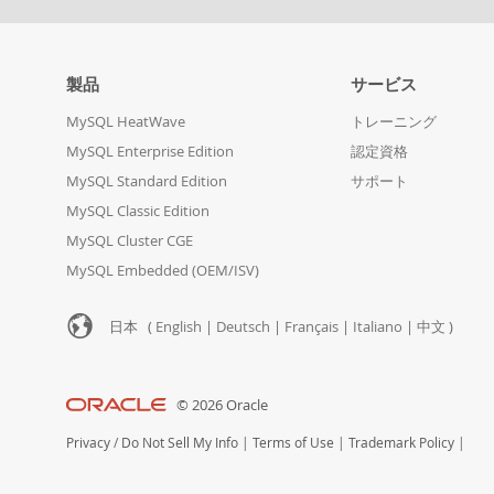
製品
サービス
MySQL HeatWave
トレーニング
MySQL Enterprise Edition
認定資格
MySQL Standard Edition
サポート
MySQL Classic Edition
MySQL Cluster CGE
MySQL Embedded (OEM/ISV)
日本 (
English
|
Deutsch
|
Français
|
Italiano
|
中文
)
© 2026 Oracle
Privacy
/
Do Not Sell My Info
|
Terms of Use
|
Trademark Policy
|