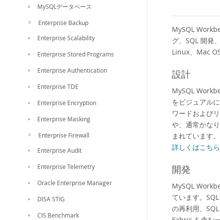
MySQLデータベース
Enterprise Backup
MySQL Wo
Enterprise Scalability
グ、SQL 開発
Linux、Mac
Enterprise Stored Programs
Enterprise Authentication
設計
Enterprise TDE
MySQL Wo
をビジュアルに
Enterprise Encryption
ワードおよびリ
Enterprise Masking
や、通常かなり
Enterprise Firewall
まれています。
詳しくはこちら 
Enterprise Audit
Enterprise Telemetry
開発
Oracle Enterprise Manager
MySQL Wo
ています。SQ
DISA STIG
の再利用、SQL 
CIS Benchmark
Fabric を