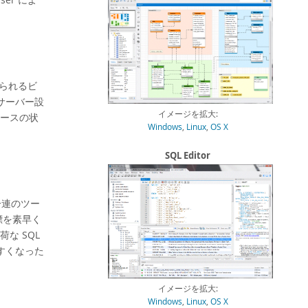
得られるビ
サーバー設
イメージを拡大:
ースの状
Windows
,
Linux
,
OS X
SQL Editor
の一連のツー
標を素早く
な SQL
すくなった
。
イメージを拡大:
Windows
,
Linux
,
OS X