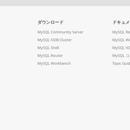
ダウンロード
ドキュメ
MySQL Community Server
MySQL Re
MySQL NDB Cluster
MySQL W
MySQL Shell
MySQL ND
MySQL Router
MySQL 
MySQL Workbench
Topic Gui