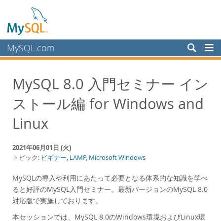
MySQL.com
製品
MySQL 8.0 入門セミナー イン
サービス
ストール編 for Windows and
パートナー
お客様
Linux
MySQL を選ぶ理由
2021年06月01日 (火)
ニュース & イベント
トピック:
ビギナー
,
LAMP
,
Microsoft Windows
ライブ Web セミナー
MySQLの導入や利用にあたって必要となる体系的な知識を学べ
MySQL オンデマンド Web セミナー
ると好評のMySQL入門セミナー。最新バージョンのMySQL 8.0
イベント
対応版で実施しております。
MySQL Health Check
本セッションでは、MySQL 8.0のWindows環境およびLinux環