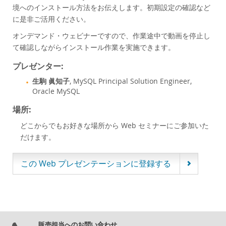
Customer Advisory Board
境へのインストール方法をお伝えします。初期設定の確認など
に是非ご活用ください。
ニュースリリース
オンデマンド・ウェビナーですので、作業途中で動画を停止し
MySQLニュースレター
て確認しながらインストール作業を実施できます。
ご購入方法
プレゼンター:
ダウンロード
生駒 眞知子
, MySQL Principal Solution Engineer,
ドキュメント
Oracle MySQL
デベロッパー ゾーン
場所:
どこからでもお好きな場所から Web セミナーにご参加いた
だけます。
この Web プレゼンテーションに登録する
販売担当へのお問い合わせ