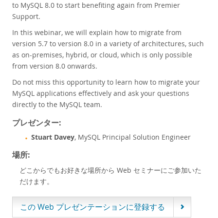
to MySQL 8.0 to start benefiting again from Premier
Customer Advisory Board
Support.
ニュースリリース
In this webinar, we will explain how to migrate from
MySQLニュースレター
version 5.7 to version 8.0 in a variety of architectures, such
ご購入方法
as on-premises, hybrid, or cloud, which is only possible
from version 8.0 onwards.
ダウンロード
Do not miss this opportunity to learn how to migrate your
ドキュメント
MySQL applications effectively and ask your questions
デベロッパー ゾーン
directly to the MySQL team.
プレゼンター:
Stuart Davey
, MySQL Principal Solution Engineer
場所:
どこからでもお好きな場所から Web セミナーにご参加いた
だけます。
この Web プレゼンテーションに登録する