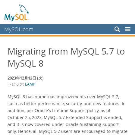
MySQL.com
製品
Migrating from MySQL 5.7 to
サービス
MySQL 8
パートナー
お客様
2023年12月12日 (火)
MySQL を選ぶ理由
トピック:
LAMP
ニュース & イベント
MySQL 8 has numerous improvements over MySQL 5.7,
such as better performance, security, and new features. In
ライブ Web セミナー
addition, per Oracle's Lifetime Support policy, as of
MySQL オンデマンド Web セミナー
October 25, 2023, MySQL 5.7 Extended Support is ended,
イベント
and it is now covered under Oracle Sustaining Support
MySQL Health Check
only. Hence, all MySQL 5.7 users are encouraged to migrate