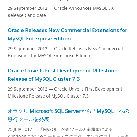
Customer Advisory Board
29 September 2012
— Oracle Announces MySQL 5.6
ニュースリリース
Release Candidate
MySQLニュースレター
Oracle Releases New Commercial Extensions for
ご購入方法
MySQL Enterprise Edition
ダウンロード
29 September 2012
— Oracle Releases New Commercial
ドキュメント
Extensions for MySQL Enterprise Edition
デベロッパー ゾーン
Oracle Unveils First Development Milestone
Release of MySQL Cluster 7.3
29 September 2012
— Oracle Unveils First Development
Milestone Release of MySQL Cluster 7.3
オラクル Microsoft SQL Serverから「MySQL」への
移行ツールを発表
25 July 2012
— 「MySQL」の新ツールと新機能による
Windowsにおけるユーザー・エクスペリエンスの向上、データ