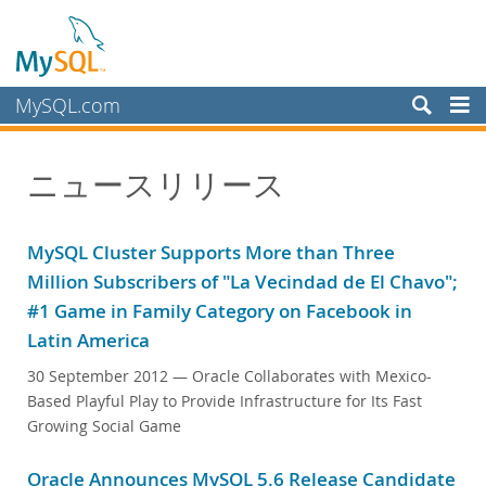
MySQL.com
製品
ニュースリリース
サービス
パートナー
MySQL Cluster Supports More than Three
お客様
Million Subscribers of "La Vecindad de El Chavo";
MySQL を選ぶ理由
#1 Game in Family Category on Facebook in
Latin America
ニュース & イベント
ライブ Web セミナー
30 September 2012
— Oracle Collaborates with Mexico-
Based Playful Play to Provide Infrastructure for Its Fast
MySQL オンデマンド Web セミナー
Growing Social Game
イベント
MySQL Health Check
Oracle Announces MySQL 5.6 Release Candidate