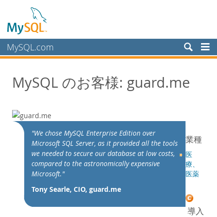
MySQL.com
製品
MySQL のお客様: guard.me
サービス
パートナー
お客様
MySQL のお客様
"We chose MySQL Enterprise Edition over
業種
Microsoft SQL Server, as it provided all the tools
導入事例
we needed to secure our database at low costs,
医
カテゴリ別:
compared to the astronomically expensive
療、
業種別
Microsoft."
医薬
国別
Tony Searle, CIO, guard.me
MySQL を選ぶ理由
導入