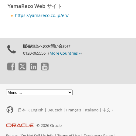
ニュース & イベント
YamaReco Web サイト
ご購入方法
https://yamareco.co.jp/en/
ダウンロード
ドキュメント
デベロッパー ゾーン
販売担当へのお問い合わせ
0120-065556 (
More Countries »
)
日本 (
English
|
Deutsch
|
Français
|
Italiano
|
中文
)
© 2026 Oracle
Privacy
/
Do Not Sell My Info
|
Terms of Use
|
Trademark Policy
|